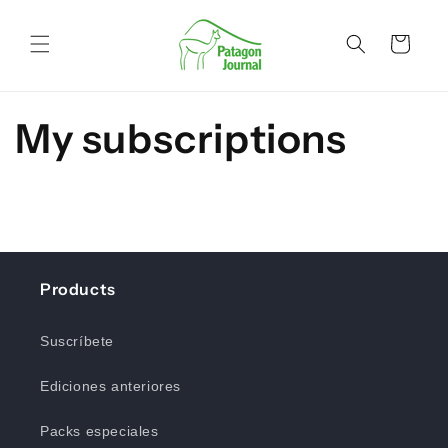
Ir
directamente
al contenido
Carrito
My subscriptions
Products
Suscríbete
Ediciones anteriores
Packs especiales