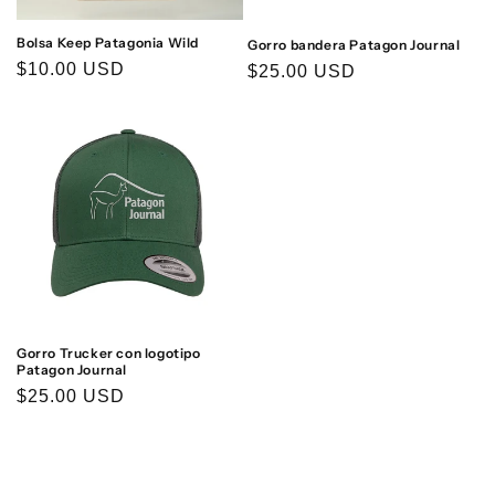
:
Bolsa Keep Patagonia Wild
Gorro bandera Patagon Journal
Precio
$10.00 USD
Precio
$25.00 USD
habitual
habitual
Gorro Trucker con logotipo
Patagon Journal
Precio
$25.00 USD
habitual