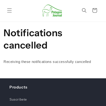
Ir
directamente
al contenido
Carrito
Notifications
cancelled
Receiving these notifications successfully cancelled
Products
Suscríbete