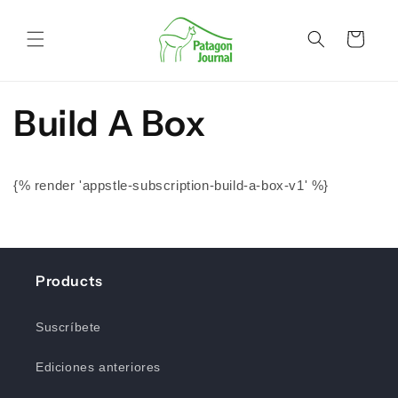
Ir
directamente
al contenido
Carrito
Build A Box
{% render 'appstle-subscription-build-a-box-v1' %}
Products
Suscríbete
Ediciones anteriores